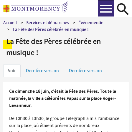
Aller
Recher
au
contenu
Accueil
Services et démarches
Événementiel
principal
La Fête des Pères célébrée en musique !
La Fête des Pères célébrée en
musique !
Onglets
Voir
Dernière version
Dernière version
principaux
Ce dimanche 18 juin, c'était la Fête des Pères. Toute la
matinée, la ville a célébré les Papas sur la place Roger-
Levanneur.
De 10h30 à 13h30, le groupe Telegraph a mis l'ambiance
sur la place, où étaient présents de nombreux