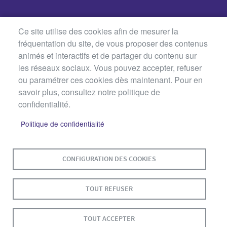
Ce site utilise des cookies afin de mesurer la
fréquentation du site, de vous proposer des contenus
animés et interactifs et de partager du contenu sur
les réseaux sociaux. Vous pouvez accepter, refuser
ou paramétrer ces cookies dès maintenant. Pour en
savoir plus, consultez notre politique de
confidentialité.
Politique de confidentialité
MENU
PLAN DU SITE
CONTACT
MENTIONS LÉGALES
PIED
CONFIGURATION DES COOKIES
DE
DONNÉES PERSONNELLES
PAGE
TOUT REFUSER
ACCESSIBILITÉ : NON CONFORME
COOKIES
S'IDENTIFIER
TOUT ACCEPTER