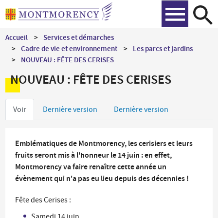
Aller
Recher
au
contenu
Accueil
Services et démarches
principal
Cadre de vie et environnement
Les parcs et jardins
NOUVEAU : FÊTE DES CERISES
NOUVEAU : FÊTE DES CERISES
Onglets
Voir
Dernière version
Dernière version
principaux
Emblématiques de Montmorency, les cerisiers et leurs
fruits seront mis à l'honneur le 14 juin : en effet,
Montmorency va faire renaître cette année un
évènement qui n'a pas eu lieu depuis des décennies !
Fête des Cerises :
Samedi 14 juin