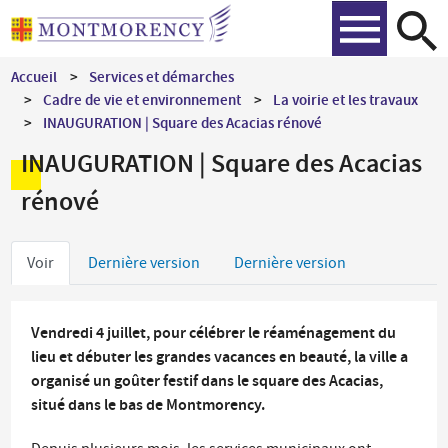
Aller
Recher
au
contenu
Accueil
Services et démarches
principal
Cadre de vie et environnement
La voirie et les travaux
INAUGURATION | Square des Acacias rénové
INAUGURATION | Square des Acacias
rénové
Onglets
Voir
Dernière version
Dernière version
principaux
Vendredi 4 juillet, pour célébrer le réaménagement du
lieu et débuter les grandes vacances en beauté, la ville a
organisé un goûter festif dans le square des Acacias,
situé dans le bas de Montmorency.