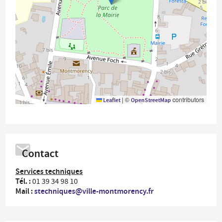
|
©
contributors
Leaflet
OpenStreetMap
Contact
Services techniques
Tél. :
01 39 34 98 10
Mail :
stechniques@ville-montmorency.fr