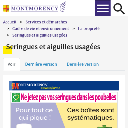
Aller
Recher
au
contenu
Accueil
Services et démarches
principal
Cadre de vie et environnement
La propreté
Seringues et aiguilles usagées
Seringues et aiguilles usagées
Onglets
Voir
Dernière version
Dernière version
principaux