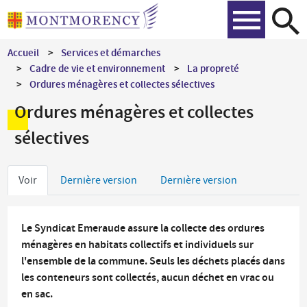
Aller
Recher
au
contenu
Accueil
Services et démarches
principal
Cadre de vie et environnement
La propreté
Ordures ménagères et collectes sélectives
Ordures ménagères et collectes
sélectives
Onglets
Voir
Dernière version
Dernière version
principaux
Le Syndicat Emeraude assure la collecte des ordures
ménagères en habitats collectifs et individuels sur
l'ensemble de la commune. Seuls les déchets placés dans
les conteneurs sont collectés, aucun déchet en vrac ou
en sac.