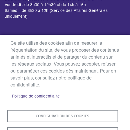
Vendredi : de 8h30 à 12h30 et de 14h à 16h
Samedi : de 8h30 à 12h (Service des Affaires Générales
uniquement)
Ce site utilise des cookies afin de mesurer la
fréquentation du site, de vous proposer des contenus
animés et interactifs et de partager du contenu sur
les réseaux sociaux. Vous pouvez accepter, refuser
ou paramétrer ces cookies dès maintenant. Pour en
savoir plus, consultez notre politique de
confidentialité.
Politique de confidentialité
MENU
PLAN DU SITE
CONTACT
MENTIONS LÉGALES
PIED
CONFIGURATION DES COOKIES
DE
DONNÉES PERSONNELLES
PAGE