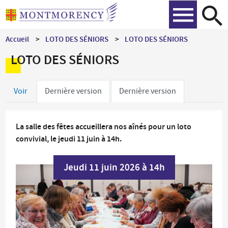
Aller
Recher
au
contenu
Accueil
LOTO DES SÉNIORS
LOTO DES SÉNIORS
principal
LOTO DES SÉNIORS
Onglets
Voir
Dernière version
Dernière version
principaux
La salle des fêtes accueillera nos aînés pour un loto
convivial, le jeudi 11 juin à 14h.
Jeudi 11 juin 2026 à 14h