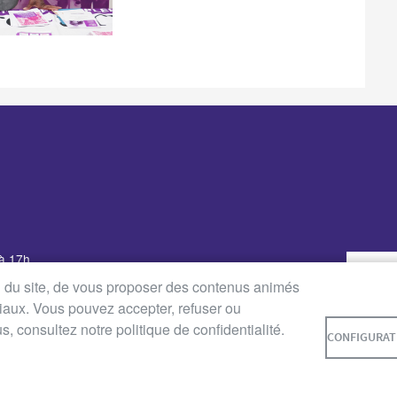
 à 17h
udi : de 8h30 à 12h30 et de
on du site, de vous proposer des contenus animés
ciaux. Vous pouvez accepter, refuser ou
8h30 à 12h30 et de 14h à 16h
 consultez notre politique de confidentialité.
0 à 12h (Service des Affaires
CONFIGURAT
quement)
 LÉGALES
DONNÉES PERSONNELLES
ACCESSIBILITÉ : NO