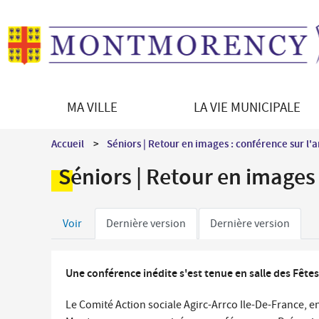
MA VILLE
LA VIE MUNICIPALE
Découvrir Montmorency
Le Maire
Démarches en ligne
Vie culturelle
Accueil
Séniors | Retour en images : conférence sur l'
La ville en bref
Les équipements culturels
Enfance - Education
Séniors | Retour en images 
Histoire de la ville
Programmation culturelle
Portail famille
Patrimoine architectural
Le jumelage
Petite enfance
Onglets
Patrimoine naturel
Direction des Affaires culturelles
Voir
Dernière version
Dernière version
Restauration scolaire
Montmorency en images
Médiations culturelles
principaux
Vie scolaire et périscolaire
Les syndicats intercommunaux
Une conférence inédite s'est tenue en salle des Fêtes 
Séniors / Social
Le Comité Action sociale Agirc-Arrco Ile-De-France, 