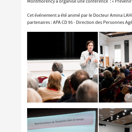
Montmorency a organisé une conférence : « Prévenir et
Économie locale
Cet événement a été animé par le Docteur Amina LAHLO
Commerces, entreprises et services
partenaires : APA CD 95 - Direction des Personnes Agé
Distribution de produits en circuit court
Démarches administratives liées aux commerces
Le marché
Les événements de vos commerçants