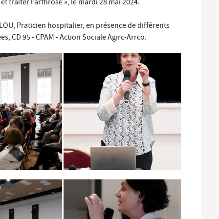
 traiter l’arthrose », le mardi 28 mai 2024.
Santé et aides solidaires
Coo
util
U, Praticien hospitalier, en présence de différents
es, CD 95 - CPAM - Action Sociale Agirc-Arrco.
Emploi
Évé
D
V
L