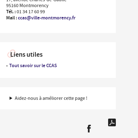
...
95160 Montmorency
rdonnées des Services de la Ville et numéros
Un
Tél. :
es
01 34 17 60 99
professionnel
Mail :
ccas@ville-montmorency.fr
nementiel
...
Un
iplômes du travail
nouvel
arrivant
ide-greniers
ocation et prêt des salles municipales
Liens utiles
Tout savoir sur le CCAS
Aidez-nous à améliorer cette page !