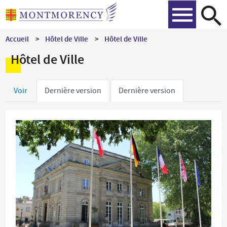
Aller
Recher
au
contenu
Accueil
Hôtel de Ville
Hôtel de Ville
principal
Hôtel de Ville
Onglets
Voir
Dernière version
Dernière version
principaux