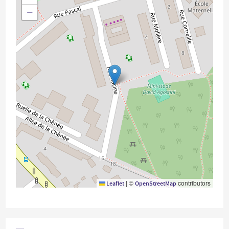
−
|
©
contributors
Leaflet
OpenStreetMap