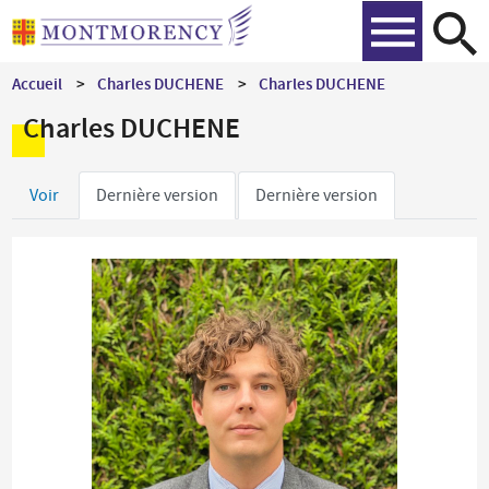
Aller
Recher
au
contenu
Accueil
Charles DUCHENE
Charles DUCHENE
principal
Charles DUCHENE
Onglets
Voir
Dernière version
Dernière version
principaux