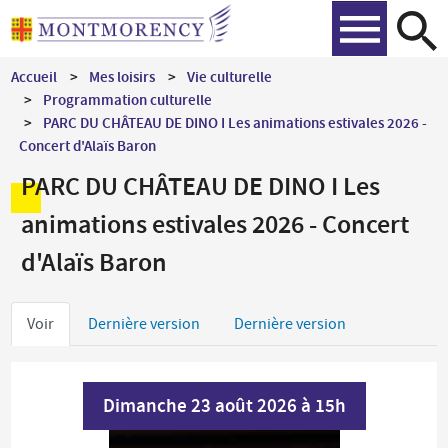
Aller
Recher
au
contenu
Accueil
Mes loisirs
Vie culturelle
principal
Programmation culturelle
PARC DU CHÂTEAU DE DINO I Les animations estivales 2026 -
Concert d'Alaïs Baron
PARC DU CHÂTEAU DE DINO I Les
animations estivales 2026 - Concert
d'Alaïs Baron
Onglets
Voir
Dernière version
Dernière version
principaux
Dimanche 23 août 2026 à 15h