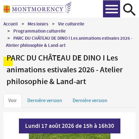
Aller
Recher
au
contenu
Accueil
Mes loisirs
Vie culturelle
principal
Programmation culturelle
PARC DU CHÂTEAU DE DINO I Les animations estivales 2026 -
Atelier philosophie & Land-art
PARC DU CHÂTEAU DE DINO I Les
animations estivales 2026 - Atelier
philosophie & Land-art
Onglets
Voir
Dernière version
Dernière version
principaux
Lundi 17 août 2026 de 15h à 16h30