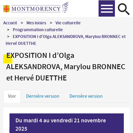
Aller
Recher
au
contenu
Accueil
Mes loisirs
Vie culturelle
principal
Programmation culturelle
EXPOSITION I d’Olga ALEKSANDROVA, Marylou BRONNEC et
Hervé DUETTHE
EXPOSITION I d’Olga
ALEKSANDROVA, Marylou BRONNEC
et Hervé DUETTHE
Onglets
Voir
Dernière version
Dernière version
principaux
Du mardi 4 au vendredi 21 novembre
2025