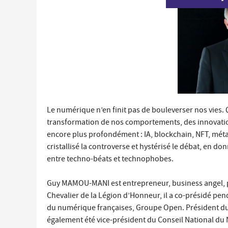
Économie locale
Commerces, entreprises et services
Distribution de produits en circuit court
Démarches administratives liées aux commerces
Le marché
Les événements de vos commerçants
Le numérique n’en finit pas de bouleverser nos vies. 
transformation de nos comportements, des innovatio
encore plus profondément : IA, blockchain, NFT, méta
cristallisé la controverse et hystérisé le débat, en don
entre techno-béats et technophobes.
Guy MAMOU-MANI est entrepreneur, business angel, p
Chevalier de la Légion d’Honneur, il a co-présidé pen
du numérique françaises, Groupe Open. Président du
également été vice-président du Conseil National du