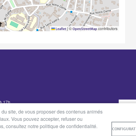
|
©
contributors
Leaflet
OpenStreetMap
 à 17h
udi : de 8h30 à 12h30 et de
on du site, de vous proposer des contenus animés
ciaux. Vous pouvez accepter, refuser ou
8h30 à 12h30 et de 14h à 16h
 consultez notre politique de confidentialité.
0 à 12h (Service des Affaires
CONFIGURAT
quement)