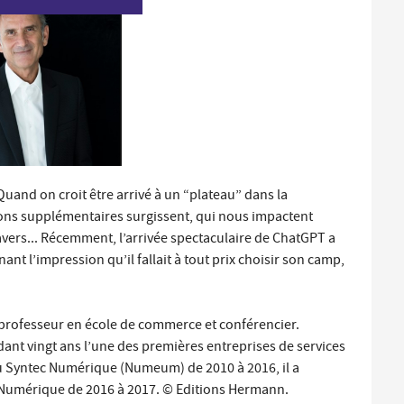
Santé et aides solidaires
Coo
util
Emploi
Évé
D
V
L
Quand on croit être arrivé à un “plateau” dans la
ns supplémentaires surgissent, qui nous impactent
vers... Récemment, l’arrivée spectaculaire de ChatGPT a
nant l’impression qu’il fallait à tout prix choisir son camp,
rofesseur en école de commerce et conférencier.
dant vingt ans l’une des premières entreprises de services
 Syntec Numérique (Numeum) de 2010 à 2016, il a
 Numérique de 2016 à 2017. © Editions Hermann.