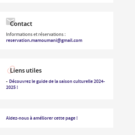
...
rdonnées des Services de la Ville et numéros
Un
es
professionnel
Contact
nementiel
...
Un
iplômes du travail
nouvel
Informations et réservations :
arrivant
reservation.mamoumani@gmail.com
ide-greniers
ocation et prêt des salles municipales
Liens utiles
Découvrez le guide de la saison culturelle 2024-
2025 !
Aidez-nous à améliorer cette page !