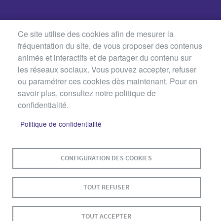
Ce site utilise des cookies afin de mesurer la
fréquentation du site, de vous proposer des contenus
animés et interactifs et de partager du contenu sur
les réseaux sociaux. Vous pouvez accepter, refuser
ou paramétrer ces cookies dès maintenant. Pour en
savoir plus, consultez notre politique de
confidentialité.
Politique de confidentialité
MENU
PLAN DU SITE
CONTACT
MENTIONS LÉGALES
PIED
CONFIGURATION DES COOKIES
DE
DONNÉES PERSONNELLES
PAGE
ACCESSIBILITÉ : NON CONFORME
COOKIES
TOUT REFUSER
S'IDENTIFIER
TOUT ACCEPTER