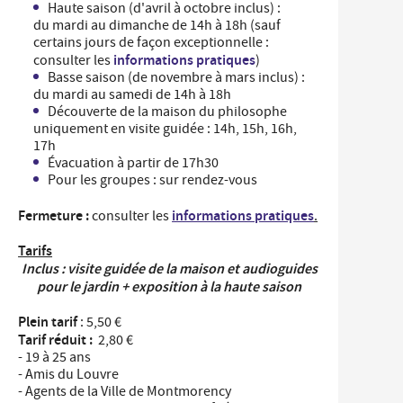
Haute saison (d'avril à octobre inclus) :
...
rdonnées des Services de la Ville et numéros
du mardi au dimanche de 14h à 18h (sauf
Un
es
professionnel
certains jours de façon exceptionnelle :
informations pratiques
consulter les
)
nementiel
...
Basse saison (de novembre à mars inclus) :
Un
du mardi au samedi de 14h à 18h
iplômes du travail
nouvel
Découverte de la maison du philosophe
arrivant
ide-greniers
uniquement en visite guidée : 14h, 15h, 16h,
17h
ocation et prêt des salles municipales
Évacuation à partir de 17h30
Pour les groupes : sur rendez-vous
Fermeture :
informations pratiques
consulter les
.
Tarifs
Inclus : visite guidée de la maison et audioguides
pour le jardin + exposition à la haute saison
Plein tarif
: 5,50 €
Tarif réduit :
2,80 €
- 19 à 25 ans
- Amis du Louvre
- Agents de la Ville de Montmorency