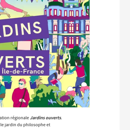
Santé et aides solidaires
Coo
util
Emploi
Évé
D
V
L
Jardins ouverts
ration régionale
.
 le jardin du philosophe et