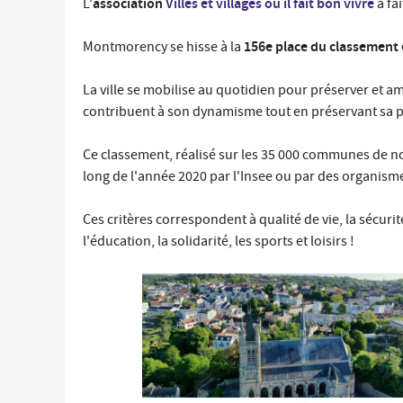
association
Villes et villages où il fait bon vivre
L'
a fa
Économie locale
156e place du classement e
Montmorency se hisse à la
Commerces, entreprises et services
Distribution de produits en circuit court
La ville se mobilise au quotidien pour préserver et amé
Démarches administratives liées aux commerces
contribuent à son dynamisme tout en préservant sa pr
Le marché
Les événements de vos commerçants
Ce classement, réalisé sur les 35 000 communes de notr
long de l'année 2020 par l'Insee ou par des organism
Ces critères correspondent à qualité de vie, la sécurit
l'éducation, la solidarité, les sports et loisirs !