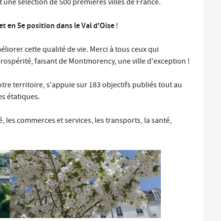
it une sélection de 500 premières villes de France.
Santé et aides solidaires
Coo
util
t en 5e position dans le Val d'Oise
!
Emploi
Évé
liorer cette qualité de vie. Merci à tous ceux qui
D
ospérité, faisant de Montmorency, une ville d'exception !
V
L
e territoire, s'appuie sur 183 objectifs publiés tout au
es étatiques.
é, les commerces et services, les transports, la santé,