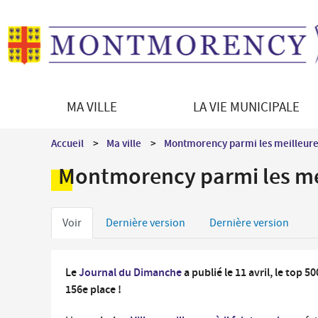
MA VILLE
LA VIE MUNICIPALE
Découvrir Montmorency
Le Maire
Démarches en ligne
Vie culturelle
Accueil
Ma ville
Montmorency parmi les meilleure
La ville en bref
Les équipements culturels
Enfance - Education
Montmorency parmi les mei
Histoire de la ville
Programmation culturelle
Portail famille
Patrimoine architectural
Le jumelage
Petite enfance
Onglets
Patrimoine naturel
Direction des Affaires culturelles
Voir
Dernière version
Dernière version
Restauration scolaire
Montmorency en images
Médiations culturelles
principaux
Vie scolaire et périscolaire
Les syndicats intercommunaux
Le
Journal du Dimanche
a publié le 11 avril, le top 5
156e place !
Séniors / Social