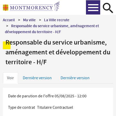
Aller
Recher
au
contenu
Accueil
Ma ville
La Ville recrute
principal
Responsable du service urbanisme, aménagement et
développement du territoire - H/F
Responsable du service urbanisme,
aménagement et développement du
territoire - H/F
Onglets
Voir
Dernière version
Dernière version
principaux
Date de parution de l'offre
05/08/2025 - 12:00
Type de contrat
Titulaire
Contractuel