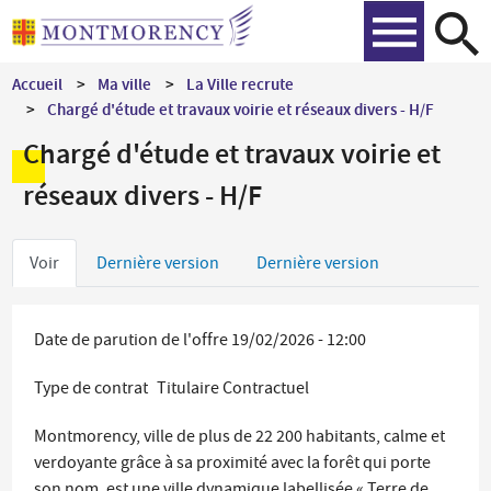
Aller
Recher
au
contenu
Accueil
Ma ville
La Ville recrute
principal
Chargé d'étude et travaux voirie et réseaux divers - H/F
Chargé d'étude et travaux voirie et
réseaux divers - H/F
Onglets
Voir
Dernière version
Dernière version
principaux
Date de parution de l'offre
19/02/2026 - 12:00
Type de contrat
Titulaire
Contractuel
Montmorency, ville de plus de 22 200 habitants, calme et
verdoyante grâce à sa proximité avec la forêt qui porte
son nom, est une ville dynamique labellisée « Terre de