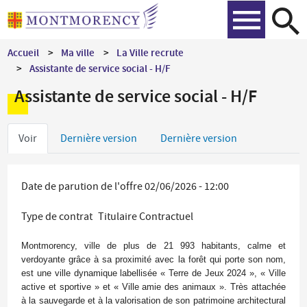
Aller
Recher
au
contenu
Accueil
Ma ville
La Ville recrute
principal
Assistante de service social - H/F
Assistante de service social - H/F
Onglets
Voir
Dernière version
Dernière version
principaux
Date de parution de l'offre
02/06/2026 - 12:00
Type de contrat
Titulaire
Contractuel
Montmorency, ville de plus de 21 993 habitants, calme et
verdoyante grâce à sa proximité avec la forêt qui porte son nom,
est une ville dynamique labellisée « Terre de Jeux 2024 », « Ville
active et sportive » et « Ville amie des animaux ». Très attachée
à la sauvegarde et à la valorisation de son patrimoine architectural