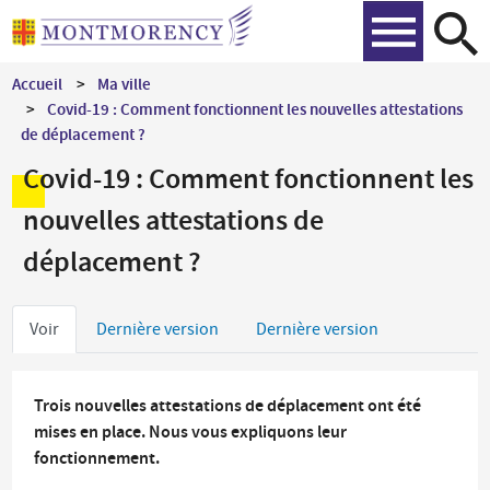
Aller
Recher
au
contenu
Accueil
Ma ville
principal
Covid-19 : Comment fonctionnent les nouvelles attestations
de déplacement ?
Covid-19 : Comment fonctionnent les
nouvelles attestations de
déplacement ?
Onglets
Voir
Dernière version
Dernière version
principaux
Trois nouvelles attestations de déplacement ont été
mises en place. Nous vous expliquons leur
fonctionnement.