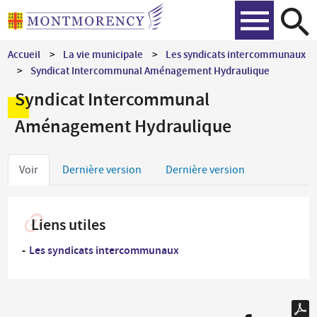
Aller
Recher
au
contenu
Accueil
La vie municipale
Les syndicats intercommunaux
principal
Syndicat Intercommunal Aménagement Hydraulique
Syndicat Intercommunal
Aménagement Hydraulique
Onglets
Voir
Dernière version
Dernière version
principaux
Liens utiles
Les syndicats intercommunaux