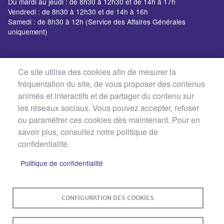
Du mardi au jeudi : de 8h30 à 12h30 et de 14h à 17h
Vendredi : de 8h30 à 12h30 et de 14h à 16h
Samedi : de 8h30 à 12h (Service des Affaires Générales
uniquement)
Ce site utilise des cookies afin de mesurer la
fréquentation du site, de vous proposer des contenus
animés et interactifs et de partager du contenu sur
les réseaux sociaux. Vous pouvez accepter, refuser
ou paramétrer ces cookies dès maintenant. Pour en
savoir plus, consultez notre politique de
confidentialité.
Politique de confidentialité
MENU
PLAN DU SITE
CONTACT
MENTIONS LÉGALES
CONFIGURATION DES COOKIES
PIED
DE
DONNÉES PERSONNELLES