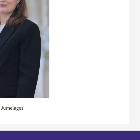
Santé et aides solidaires
Coo
util
Emploi
Évé
D
V
L
x Jumelages