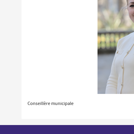
Économie locale
Commerces, entreprises et services
Distribution de produits en circuit court
Démarches administratives liées aux commerces
Le marché
Les événements de vos commerçants
Conseillère municipale