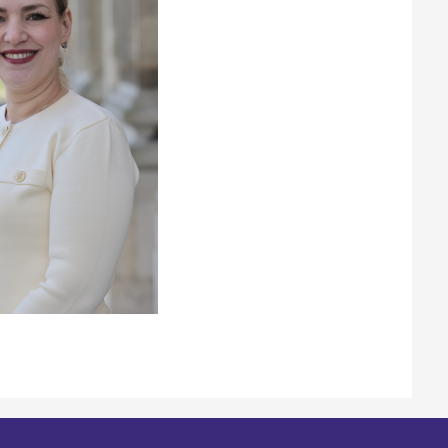
Santé et aides solidaires
Coo
util
Emploi
Évé
D
V
L