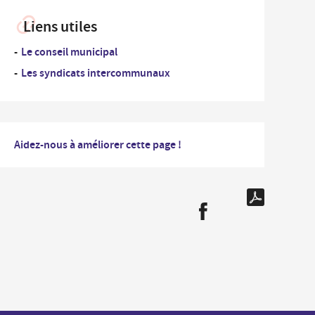
...
rdonnées des Services de la Ville et numéros
Un
Liens utiles
es
professionnel
Le conseil municipal
nementiel
...
Un
Les syndicats intercommunaux
iplômes du travail
nouvel
arrivant
ide-greniers
ocation et prêt des salles municipales
Aidez-nous à améliorer cette page !