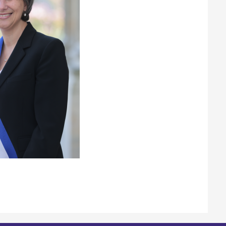
Santé et aides solidaires
Coo
util
Emploi
Évé
D
V
L