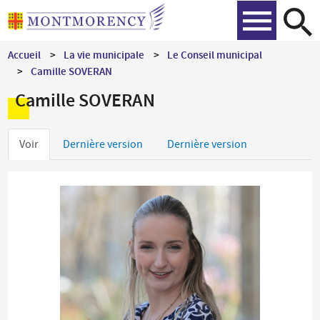
Aller
Recher
au
contenu
Accueil
La vie municipale
Le Conseil municipal
principal
Camille SOVERAN
Camille SOVERAN
Onglets
Voir
Dernière version
Dernière version
principaux