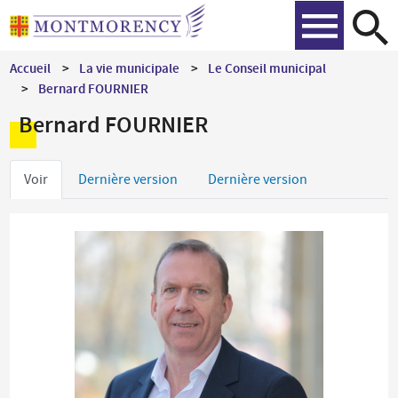
Aller
Recher
au
contenu
Accueil
La vie municipale
Le Conseil municipal
principal
Bernard FOURNIER
Bernard FOURNIER
Onglets
Voir
Dernière version
Dernière version
principaux