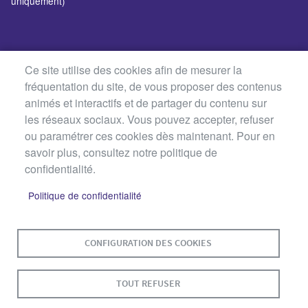
uniquement)
Ce site utilise des cookies afin de mesurer la
fréquentation du site, de vous proposer des contenus
animés et interactifs et de partager du contenu sur
les réseaux sociaux. Vous pouvez accepter, refuser
ou paramétrer ces cookies dès maintenant. Pour en
savoir plus, consultez notre politique de
confidentialité.
Politique de confidentialité
MENU
PLAN DU SITE
CONTACT
MENTIONS LÉGALES
PIED
CONFIGURATION DES COOKIES
DE
DONNÉES PERSONNELLES
PAGE
TOUT REFUSER
ACCESSIBILITÉ : NON CONFORME
COOKIES