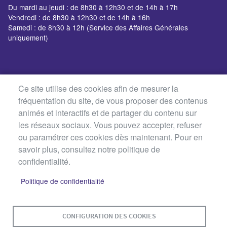
Du mardi au jeudi : de 8h30 à 12h30 et de 14h à 17h
Vendredi : de 8h30 à 12h30 et de 14h à 16h
Samedi : de 8h30 à 12h (Service des Affaires Générales
uniquement)
Ce site utilise des cookies afin de mesurer la
fréquentation du site, de vous proposer des contenus
animés et interactifs et de partager du contenu sur
les réseaux sociaux. Vous pouvez accepter, refuser
ou paramétrer ces cookies dès maintenant. Pour en
savoir plus, consultez notre politique de
confidentialité.
Politique de confidentialité
MENU
PLAN DU SITE
CONTACT
MENTIONS LÉGALES
PIED
CONFIGURATION DES COOKIES
DE
DONNÉES PERSONNELLES